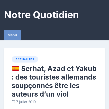
Skip
to
Notre Quotidien
content
Menu
ACTUALITÉS
Serhat, Azad et Yakub
: des touristes allemands
soupçonnés être les
auteurs d’un viol
7 juillet 2019
C