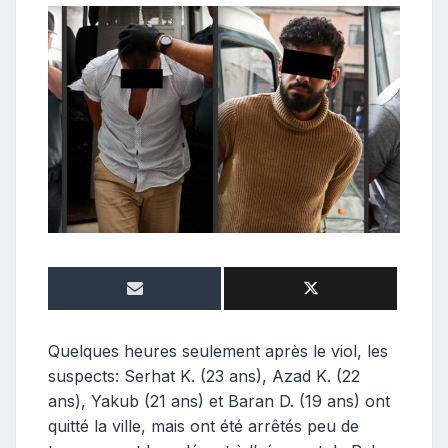
o
n
t
r
i
b
u
t
r
i
c
e
Quelques heures seulement après le viol, les
suspects: Serhat K. (23 ans), Azad K. (22
ans), Yakub (21 ans) et Baran D. (19 ans) ont
quitté la ville, mais ont été arrêtés peu de