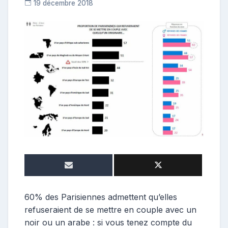
19 décembre 2018
C
o
n
t
r
i
b
u
t
r
i
c
e
60% des Parisiennes admettent qu’elles
refuseraient de se mettre en couple avec un
noir ou un arabe : si vous tenez compte du