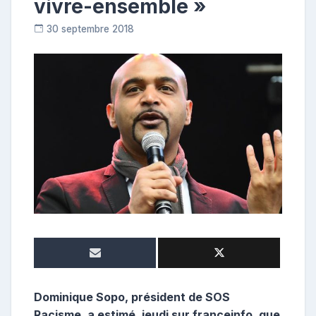
vivre-ensemble »
30 septembre 2018
R
e
p
o
s
t
e
u
r
Dominique Sopo, président de SOS
Racisme, a estimé, jeudi sur franceinfo, que