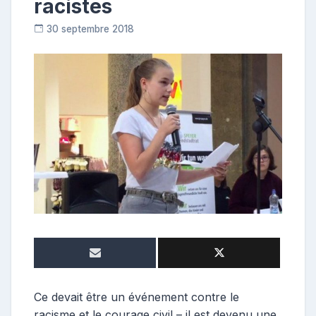
racistes
30 septembre 2018
C
o
n
t
r
i
b
u
t
r
i
c
e
Ce devait être un événement contre le
racisme et le courage civil – il est devenu une