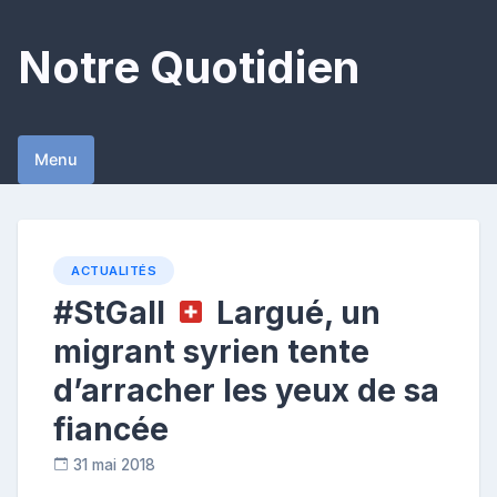
Skip
to
Notre Quotidien
content
Menu
ACTUALITÉS
#StGall
Largué, un
migrant syrien tente
d’arracher les yeux de sa
fiancée
31 mai 2018
C