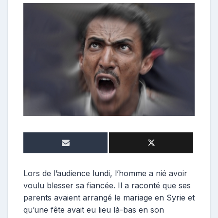
o
n
t
r
i
b
u
t
r
i
c
e
Lors de l’audience lundi, l’homme a nié avoir
voulu blesser sa fiancée. Il a raconté que ses
parents avaient arrangé le mariage en Syrie et
qu’une fête avait eu lieu là-bas en son