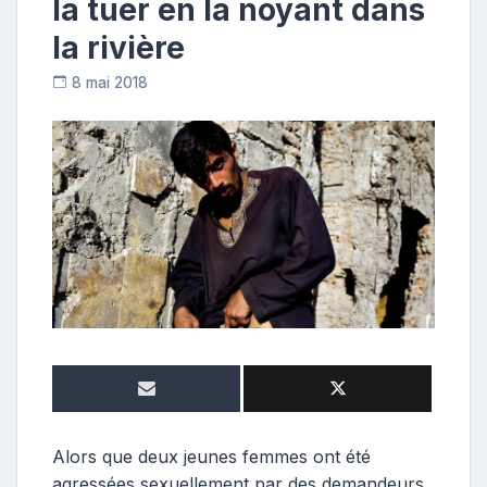
la tuer en la noyant dans
la rivière
8 mai 2018
C
o
n
t
r
i
b
u
t
r
i
c
e
Alors que deux jeunes femmes ont été
agressées sexuellement par des demandeurs