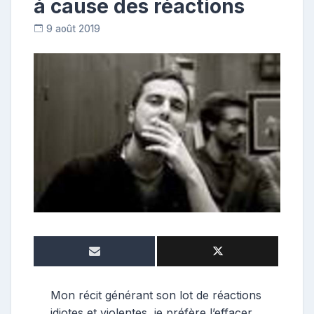
à cause des réactions
9 août 2019
R
e
p
o
s
t
e
u
r
Mon récit générant son lot de réactions
idiotes et violentes, je préfère l’effacer.