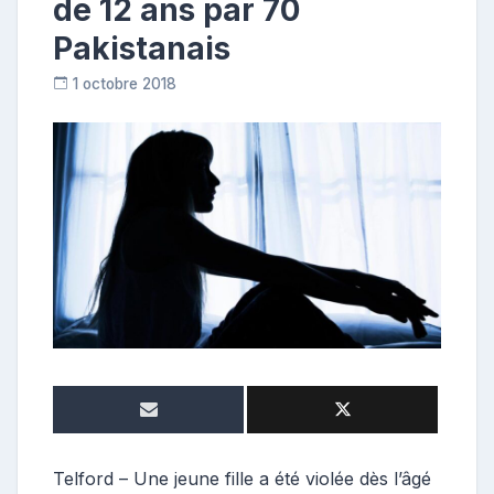
de 12 ans par 70
Pakistanais
1 octobre 2018
C
o
n
t
r
i
b
u
t
r
i
c
e
Telford – Une jeune fille a été violée dès l’âgé