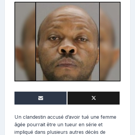
o
n
t
r
i
b
u
t
r
i
c
e
Un clandestin accusé d’avoir tué une femme
âgée pourrait être un tueur en série et
impliqué dans plusieurs autres décès de