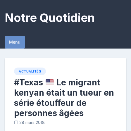
Skip
to
Notre Quotidien
content
Menu
ACTUALITÉS
#Texas
Le migrant
kenyan était un tueur en
série étouffeur de
personnes âgées
28 mars 2018
C