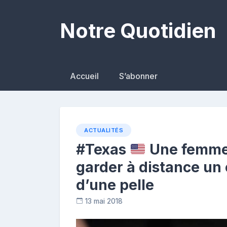
Skip
to
Notre Quotidien
content
Accueil
S’abonner
ACTUALITÉS
#Texas
Une femme u
garder à distance un 
d’une pelle
13 mai 2018
C
o