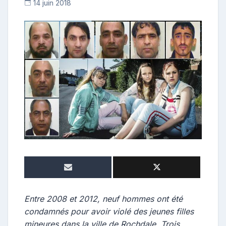
14 juin 2018
C
o
n
t
r
i
b
u
t
r
i
c
e
Entre 2008 et 2012, neuf hommes ont été
condamnés pour avoir violé des jeunes filles
mineures dans la ville de Rochdale. Trois