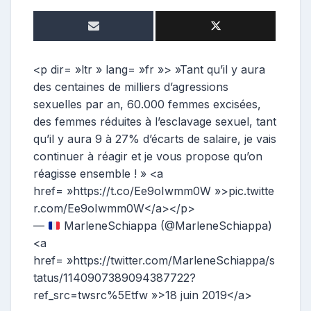
o
n
t
r
i
<p dir= »ltr » lang= »fr »> »Tant qu’il y aura
b
des centaines de milliers d’agressions
u
sexuelles par an, 60.000 femmes excisées,
t
des femmes réduites à l’esclavage sexuel, tant
r
qu’il y aura 9 à 27% d’écarts de salaire, je vais
i
continuer à réagir et je vous propose qu’on
c
e
réagisse ensemble ! » <a
href= »https://t.co/Ee9oIwmm0W »>pic.twitte
r.com/Ee9oIwmm0W</a></p>
—
MarleneSchiappa (@MarleneSchiappa)
<a
href= »https://twitter.com/MarleneSchiappa/s
tatus/1140907389094387722?
ref_src=twsrc%5Etfw »>18 juin 2019</a>