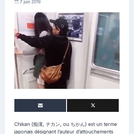
7 juin 2019
C
o
n
t
r
i
b
u
t
r
i
c
e
Chikan (痴漢, チカン, ou ちかん) est un terme
japonais désignant l’auteur d’attouchements