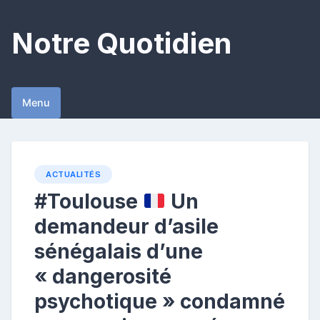
Skip
to
Notre Quotidien
content
Menu
ACTUALITÉS
#Toulouse
Un
demandeur d’asile
sénégalais d’une
« dangerosité
psychotique » condamné