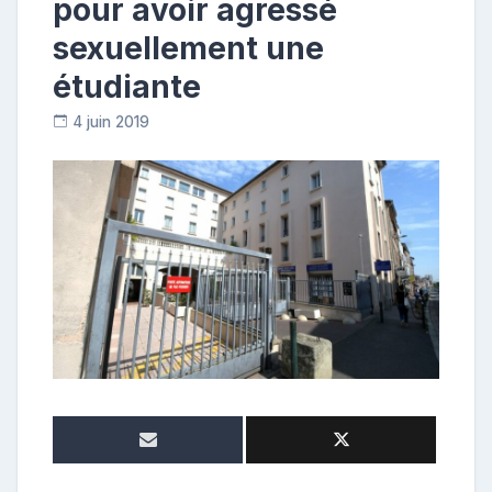
pour avoir agressé
sexuellement une
étudiante
4 juin 2019
C
o
n
t
r
i
b
u
t
r
i
c
e