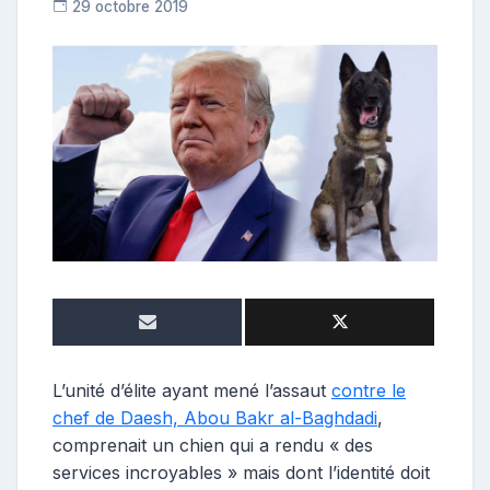
29 octobre 2019
R
e
p
o
s
t
e
u
r
L’unité d’élite ayant mené l’assaut
contre le
chef de Daesh, Abou Bakr al-Baghdadi
,
comprenait un chien qui a rendu « des
services incroyables » mais dont l’identité doit