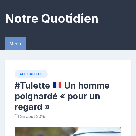
Skip
to
Notre Quotidien
content
Menu
ACTUALITÉS
#Tulette
Un homme
poignardé « pour un
regard »
25 août 2019
R
e
p