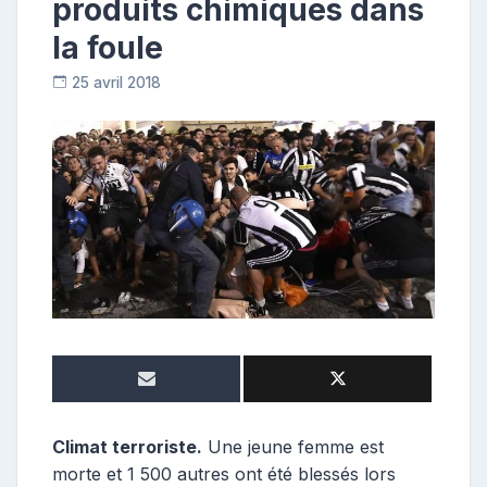
produits chimiques dans
la foule
25 avril 2018
C
o
n
t
r
i
b
u
t
e
u
r
Climat terroriste.
Une jeune femme est
morte et 1 500 autres ont été blessés lors