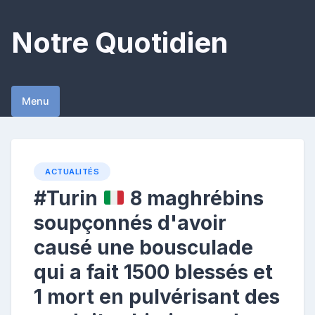
Skip
to
Notre Quotidien
content
Menu
ACTUALITÉS
#Turin
8 maghrébins
soupçonnés d'avoir
causé une bousculade
qui a fait 1500 blessés et
1 mort en pulvérisant des