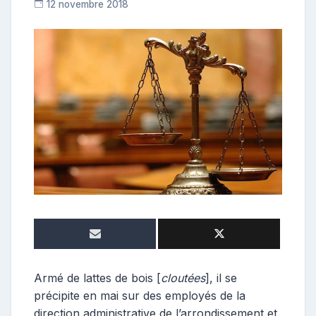
12 novembre 2018
C
o
n
t
r
i
b
u
t
r
i
c
e
Armé de lattes de bois [
cloutées
], il se
précipite en mai sur des employés de la
direction administrative de l’arrondissement et