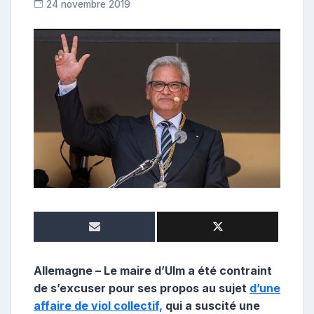
24 novembre 2019
C
o
n
t
r
i
b
u
t
r
i
c
e
Allemagne – Le maire d’Ulm a été contraint
de s’excuser pour ses propos au sujet
d’une
affaire de viol collectif,
qui a suscité une