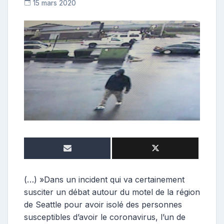
15 mars 2020
R
e
p
o
s
t
e
u
r
(…) »Dans un incident qui va certainement
susciter un débat autour du motel de la région
de Seattle pour avoir isolé des personnes
susceptibles d’avoir le coronavirus, l’un de