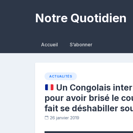
Skip
to
Notre Quotidien
content
Accueil
S’abonner
ACTUALITÉS
Un Congolais inter
pour avoir brisé le c
fait se déshabiller s
26 janvier 2019
C
o