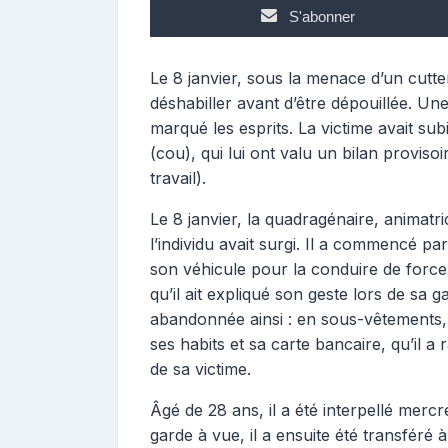
n
S'abonner
t
r
i
Le 8 janvier, sous la menace d’un cutte
b
déshabiller avant d’être dépouillée. Un
u
marqué les esprits. La victime avait sub
t
(cou), qui lui ont valu un bilan provisoi
r
travail).
i
c
Le 8 janvier, la quadragénaire, animatri
e
l’individu avait surgi. Il a commencé par
son véhicule pour la conduire de force 
qu’il ait expliqué son geste lors de sa ga
abandonnée ainsi : en sous-vêtements, p
ses habits et sa carte bancaire, qu’il 
de sa victime.
Âgé de 28 ans, il a été interpellé merc
garde à vue, il a ensuite été transféré à