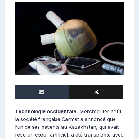
o
n
t
r
i
b
u
t
e
u
r
Technologie occidentale.
Mercredi 1er août,
la société française Carmat a annoncé que
l’un de ses patients au Kazakhstan, qui avait
reçu un cœur artificiel, a été transplanté avec