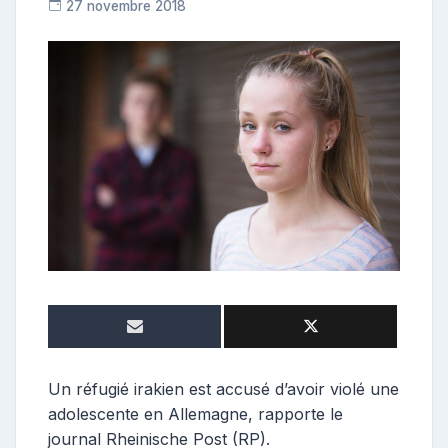
27 novembre 2018
C
o
n
t
r
i
b
u
t
r
i
c
e
Un réfugié irakien est accusé d’avoir violé une
adolescente en Allemagne, rapporte le
journal Rheinische Post (RP).