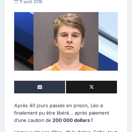
11 août 2018
C
o
n
t
r
i
b
u
t
r
i
c
e
Après 40 jours passés en prison, Léo a
finalement pu être libéré… après paiement
d’une caution de
200 000 dollars !