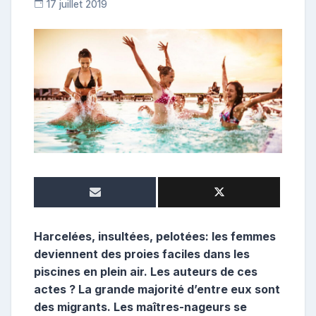
17 juillet 2019
C
o
n
t
r
i
b
u
t
r
i
c
e
Harcelées, insultées, pelotées: les femmes
deviennent des proies faciles dans les
piscines en plein air. Les auteurs de ces
actes ? La grande majorité d’entre eux sont
des migrants. Les maîtres-nageurs se