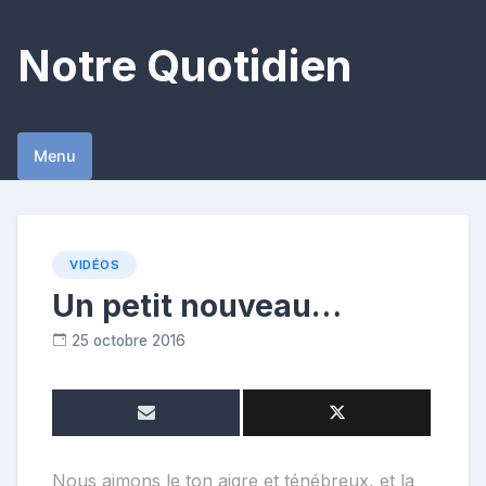
Skip
to
Notre Quotidien
content
Menu
VIDÉOS
Un petit nouveau…
25 octobre 2016
C
o
n
t
r
i
Nous aimons le ton aigre et ténébreux, et la