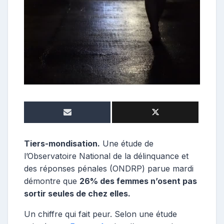
t
r
i
b
u
t
r
i
c
e
Tiers-mondisation.
Une étude de
l’Observatoire National de la délinquance et
des réponses pénales (ONDRP) parue mardi
démontre que
26% des femmes n’osent pas
sortir seules de chez elles.
Un chiffre qui fait peur. Selon une étude