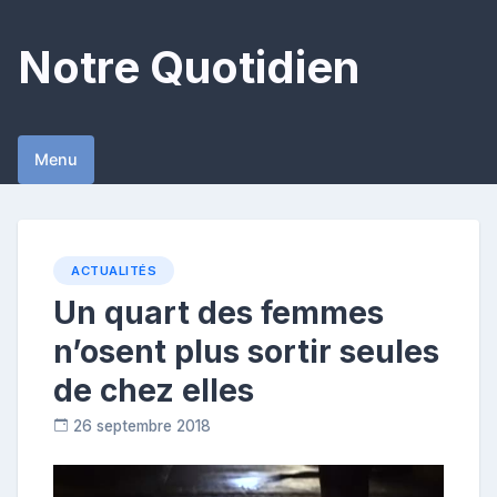
Skip
to
Notre Quotidien
content
Menu
ACTUALITÉS
Un quart des femmes
n’osent plus sortir seules
de chez elles
26 septembre 2018
C
o
n