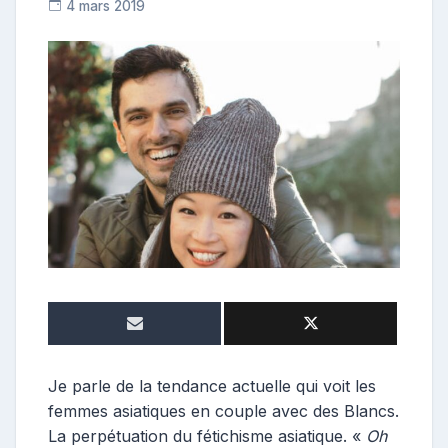
4 mars 2019
C
o
n
t
r
i
b
u
t
r
i
c
e
Je parle de la tendance actuelle qui voit les
femmes asiatiques en couple avec des Blancs.
La perpétuation du fétichisme asiatique. «
Oh