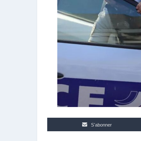
p
o
s
t
e
u
r
S'abonner