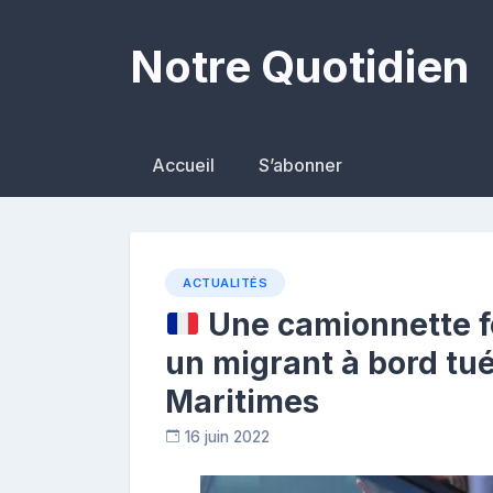
Skip
to
Notre Quotidien
content
Accueil
S’abonner
ACTUALITÉS
Une camionnette fo
un migrant à bord tué
Maritimes
16 juin 2022
R
e