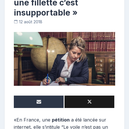
une fillette c’est
insupportable »
12 août 2018
C
o
n
t
r
i
b
u
t
r
i
c
e
«En France, une
pétition
a été lancée sur
internet, elle s’intitule “Le voile n’est pas un