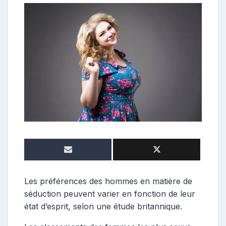
o
n
t
r
i
b
u
t
r
i
c
e
Les préférences des hommes en matière de
séduction peuvent varier en fonction de leur
état d’esprit, selon une étude britannique.