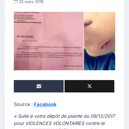
25 mars 2018
C
o
n
t
r
i
b
u
t
r
i
c
e
Source :
Facebook
« Suite à votre dépôt de plainte du 09/12/2017
pour VIOLENCES VOLONTAIRES contre le