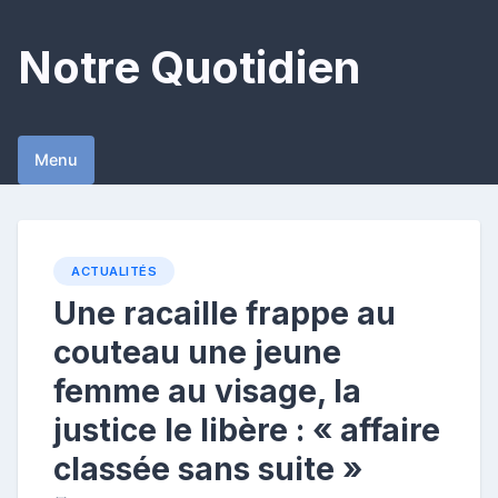
Skip
to
Notre Quotidien
content
Menu
ACTUALITÉS
Une racaille frappe au
couteau une jeune
femme au visage, la
justice le libère : « affaire
classée sans suite »