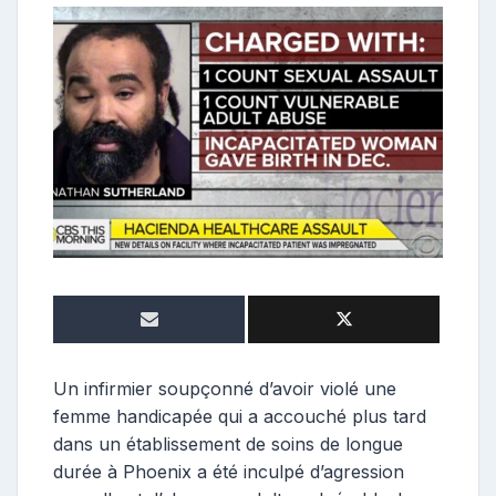
o
n
t
r
i
b
u
t
r
i
c
e
Un infirmier soupçonné d’avoir violé une
femme handicapée qui a accouché plus tard
dans un établissement de soins de longue
durée à Phoenix a été inculpé d’agression