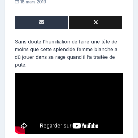
18 mars 2019
C
o
n
t
r
i
Sans doute l’humiliation de faire une tête de
b
moins que cette splendide femme blanche a
u
dû jouer dans sa rage quand il l’a traitée de
t
pute.
r
i
c
e