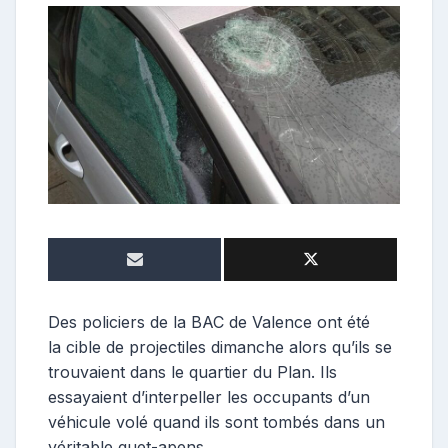
o
n
t
r
i
b
u
t
e
u
r
Des policiers de la BAC de Valence ont été
la cible de projectiles dimanche alors qu’ils se
trouvaient dans le quartier du Plan. Ils
essayaient d’interpeller les occupants d’un
véhicule volé quand ils sont tombés dans un
véritable guet-apens.