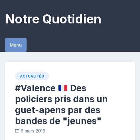
Skip
to
Notre Quotidien
content
Menu
ACTUALITÉS
#Valence
Des
policiers pris dans un
guet-apens par des
bandes de "jeunes"
6 mars 2018
C