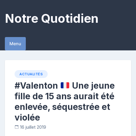
Skip
to
Notre Quotidien
content
Menu
ACTUALITÉS
#Valenton
Une jeune
fille de 15 ans aurait été
enlevée, séquestrée et
violée
16 juillet 2019
C