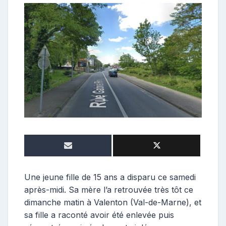
o
n
t
r
i
b
u
t
r
i
c
e
Une jeune fille de 15 ans a disparu ce samedi
après-midi. Sa mère l’a retrouvée très tôt ce
dimanche matin à Valenton (Val-de-Marne), et
sa fille a raconté avoir été enlevée puis