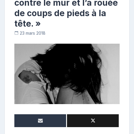
contre le mur et l’a rouée
de coups de pieds à la
tête. »
23 mars 2018
C
o
n
t
r
i
b
u
t
r
i
c
e