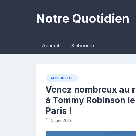
Skip
to
Notre Quotidien
content
Accueil
S’abonner
ACTUALITÉS
Venez nombreux au r
à Tommy Robinson le l
Paris !
2 juin 2018
C
o