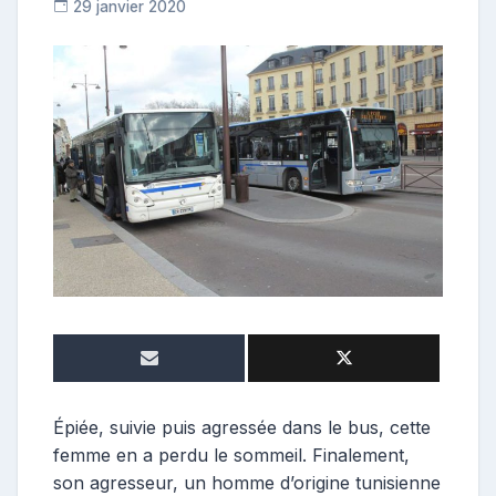
29 janvier 2020
R
e
p
o
s
t
e
u
r
Épiée, suivie puis agressée dans le bus, cette
femme en a perdu le sommeil. Finalement,
son agresseur, un homme d’origine tunisienne