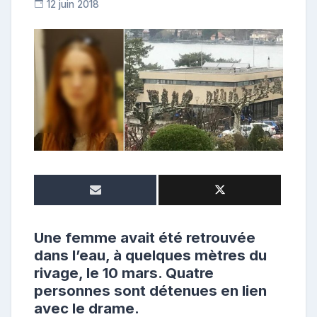
12 juin 2018
C
o
n
t
r
i
b
u
t
r
i
c
e
Une femme avait été retrouvée
dans l’eau, à quelques mètres du
rivage, le 10 mars. Quatre
personnes sont détenues en lien
avec le drame.