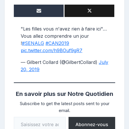
o
n
t
r
i
"Les filles vous n'avez rien à faire ici"…
b
Vous allez comprendre un jour
u
!
#SENALG
#CAN2019
t
pic.twitter.com/h9BOuf9gR7
r
i
— Gilbert Collard (@GilbertCollard)
July
c
20, 2019
e
En savoir plus sur Notre Quotidien
Subscribe to get the latest posts sent to your
email.
Saisissez votre adresse e-mail…
Abonnez-vous