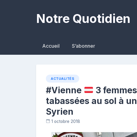
Skip
to
Notre Quotidien
content
Accueil
S’abonner
ACTUALITÉS
#Vienne
3 femmes 
tabassées au sol à un
Syrien
1 octobre 2018
C
o