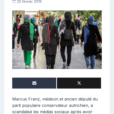
20 février 2019
C
o
n
t
r
i
b
u
t
r
i
c
e
Marcus Franz, médecin et ancien député du
parti populaire conservateur autrichien, a
scandalisé les médias sociaux après avoir