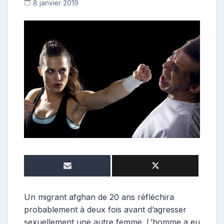
8 janvier 2019
C
o
n
t
r
i
b
u
t
r
i
c
e
Un migrant afghan de 20 ans réfléchira
probablement à deux fois avant d’agresser
sexuellement une autre femme. L’homme a eu