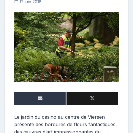
12 juin 2018
C
o
n
t
r
i
b
u
t
r
i
c
e
Le jardin du casino au centre de Viersen
présente des bordures de fleurs fantastiques,
des œuvres d’art impressionnantes du