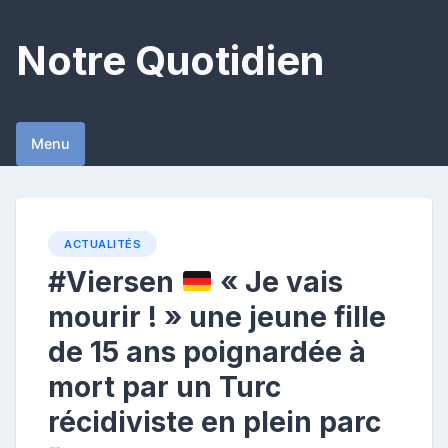
Skip
to
Notre Quotidien
content
Menu
ACTUALITÉS
#Viersen
« Je vais
mourir ! » une jeune fille
de 15 ans poignardée à
mort par un Turc
récidiviste en plein parc