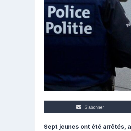
n
t
r
i
b
u
t
r
i
c
e
S'abonner
Sept jeunes ont été arrêtés, a