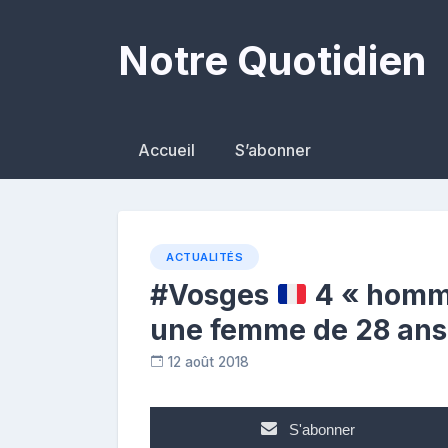
Skip
to
Notre Quotidien
content
Accueil
S’abonner
ACTUALITÉS
#Vosges
4 « homme
une femme de 28 ans
12 août 2018
C
o
n
S'abonner
t