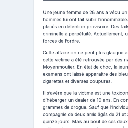
r
i
Une jeune femme de 28 ans a vécu un 
b
hommes lui ont fait subir l’innommable. 
u
placés en détention provisoire. Des fait
t
criminelle à perpétuité. Actuellement,
r
forces de l’ordre.
i
c
Cette affaire on ne peut plus glauque a
e
cette victime a été retrouvée par des r
Moyenmoutier. En état de choc, la jeun
examens ont laissé apparaître des bleu
cigarettes et diverses coupures.
Il s’avère que la victime est une toxico
d’héberger un dealer de 19 ans. En cont
grammes de drogue. Sauf que l’individu
compagnie de deux amis âgés de 21 et 3
quinze jours. Mais au bout de ces deux