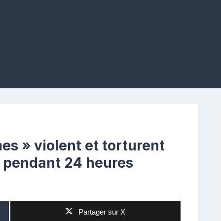
s » violent et torturent
 pendant 24 heures
Partager sur X