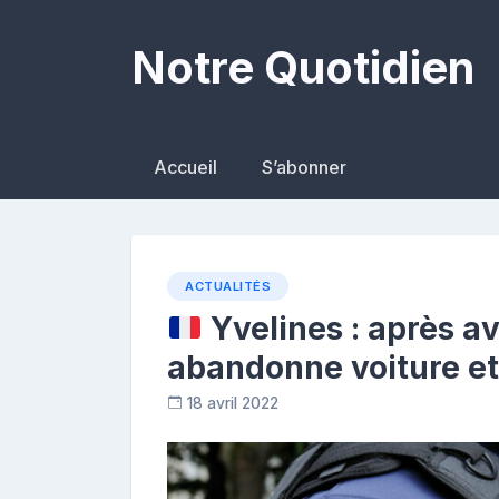
Skip
to
Notre Quotidien
content
Accueil
S’abonner
ACTUALITÉS
Yvelines : après avo
abandonne voiture e
18 avril 2022
R
e
p
o