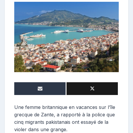
o
n
t
r
i
b
u
t
r
i
c
e
Une femme britannique en vacances sur l’île
grecque de Zante, a rapporté à la police que
cinq migrants pakistanais ont essayé de la
violer dans une grange.