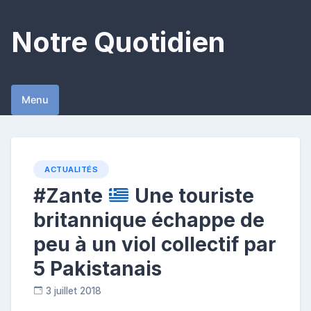
Skip
to
Notre Quotidien
content
Menu
ACTUALITÉS
#Zante
Une touriste
britannique échappe de
peu à un viol collectif par
5 Pakistanais
3 juillet 2018
C