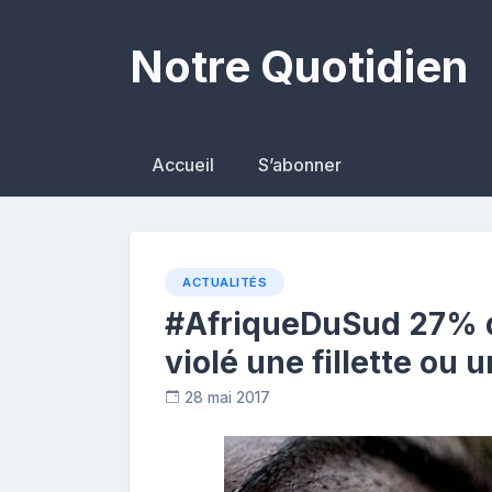
Skip
to
Notre Quotidien
content
Accueil
S’abonner
ACTUALITÉS
#AfriqueDuSud 27% 
violé une fillette ou
28 mai 2017
R
e
p
o