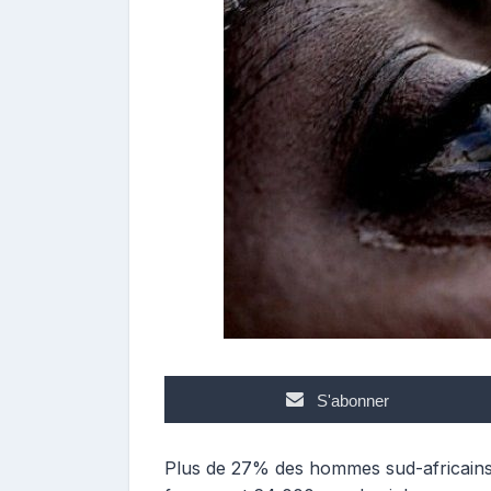
s
t
e
u
r
S'abonner
Plus de 27% des hommes sud-africains a